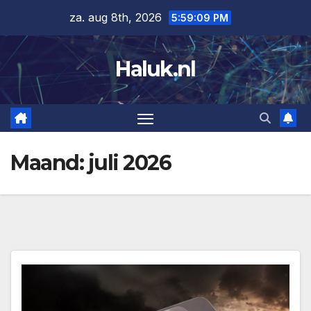
Ga
za. aug 8th, 2026
5:59:10 PM
naar
de
Haluk.nl
inhoud
Maand:
juli 2026