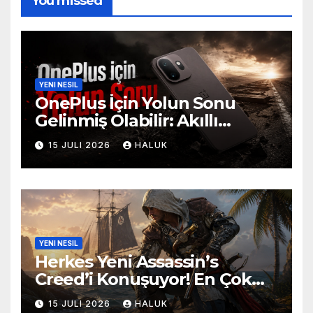
You missed
YENI NESIL
OnePlus İçin Yolun Sonu
Gelinmiş Olabilir: Akıllı
Telefon Devi Türkiye’den
15 JULI 2026
HALUK
Çekilecek mi?
YENI NESIL
Herkes Yeni Assassin’s
Creed’i Konuşuyor! En Çok
Satan PC Oyunları Açıklandı
15 JULI 2026
HALUK