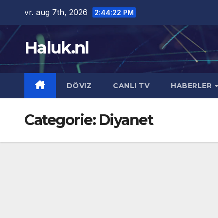
Ga
vr. aug 7th, 2026
2:44:22 PM
naar
de
Haluk.nl
inhoud
DÖVIZ
CANLI TV
HABERLER
Categorie:
Diyanet