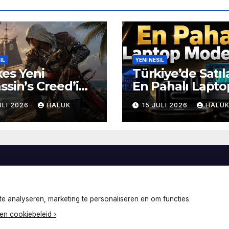
IL
YENI NESIL
es Yeni
Türkiye’de Satıl
ssin’s Creed’i
En Pahalı Lapto
uşuyor! En Çok
Modelleri
ULI 2026
HALUK
15 JULI 2026
HALU
n PC Oyunları
landı
e analyseren, marketing te personaliseren en om functies
en cookiebeleid ›
.
r
Themeansar
.