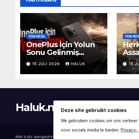
YENI NESIL
YENI NES
OnePlus İçin Yolun
Herk
Sonu Gelinmiş
Assa
Olabilir: Akıllı
Kon
15 JULI 2026
HALUK
15 J
Telefon Devi
Sata
Türkiye’den
Açık
Çekilecek mi?
Haluk.nl
Deze site gebruikt cookies
We gebruiken cookies om ons verkeer t
voor sociale media te bieden.
Privacy- 
Met trots aangedreven door WordPress
|
Thema:
Newsup
doo