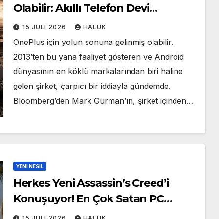
Olabilir: Akıllı Telefon Devi
Türkiye’den Çekilecek mi?
15 JULI 2026
HALUK
OnePlus için yolun sonuna gelinmiş olabilir.
2013’ten bu yana faaliyet gösteren ve Android
dünyasının en köklü markalarından biri haline
gelen şirket, çarpıcı bir iddiayla gündemde.
Bloomberg’den Mark Gurman’ın, şirket içinden…
YENI NESIL
Herkes Yeni Assassin’s Creed’i
Konuşuyor! En Çok Satan PC
Oyunları Açıklandı
15 JULI 2026
HALUK