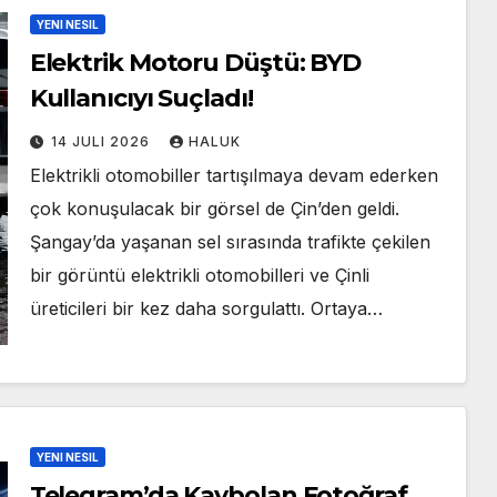
YENI NESIL
Elektrik Motoru Düştü: BYD
Kullanıcıyı Suçladı!
14 JULI 2026
HALUK
Elektrikli otomobiller tartışılmaya devam ederken
çok konuşulacak bir görsel de Çin’den geldi.
Şangay’da yaşanan sel sırasında trafikte çekilen
bir görüntü elektrikli otomobilleri ve Çinli
üreticileri bir kez daha sorgulattı. Ortaya…
YENI NESIL
Telegram’da Kaybolan Fotoğraf