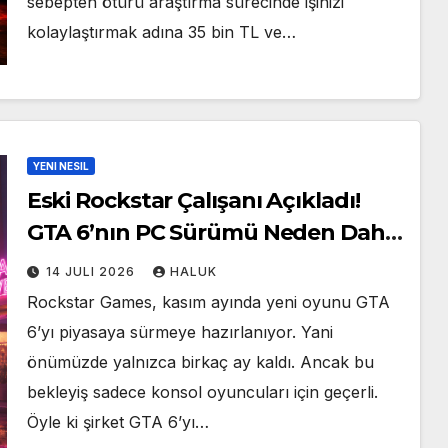
sebepten ötürü araştırma sürecinde işinizi
kolaylaştırmak adına 35 bin TL ve…
YENI NESIL
Eski Rockstar Çalışanı Açıkladı!
GTA 6’nın PC Sürümü Neden Daha
Geç Çıkacak?
14 JULI 2026
HALUK
Rockstar Games, kasım ayında yeni oyunu GTA
6’yı piyasaya sürmeye hazırlanıyor. Yani
önümüzde yalnızca birkaç ay kaldı. Ancak bu
bekleyiş sadece konsol oyuncuları için geçerli.
Öyle ki şirket GTA 6’yı…