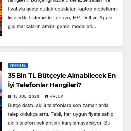
hangileri? Bu içeriğimizde ülkemizde satılan ve
fiyatıyla adeta dudak uçuklatan laptop modellerini
listeledik. Listemizde Lenovo, HP, Dell ve Apple
gibi markaların amiral gemisi modelleri…
YENI NESIL
35 Bin TL Bütçeyle Alınabilecek En
İyi Telefonlar Hangileri?
15 JULI 2026
HALUK
Bütçe dostu akıllı telefonlara son zamanlarda
talep oldukça arttı. Tabii, her uygun fiyata sahip
akıllı telefon beklentileri karşılamayabiliyor. Bu