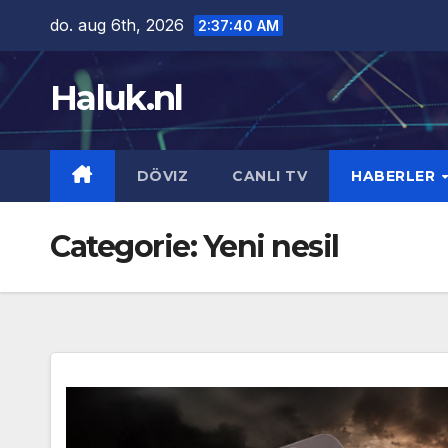
Ga
do. aug 6th, 2026
2:37:41 AM
naar
de
Haluk.nl
inhoud
DÖVIZ
CANLI TV
HABERLER
Categorie:
Yeni nesil